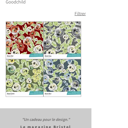
Goodchild
Filtrer
Floraison
Gris
Rouge
fleuri
Floraison
Bleu
Verte
fleuri
"Un cadeau pour le design."​
Le
magazine Bristol