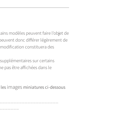
tains modèles peuvent faire l'objet de
 peuvent donc différer légèrement de
 modification constituera des
s supplémentaires sur certains
e pas être affichées dans le
images
 les
miniatures
ci-dessous
_____________________
_______