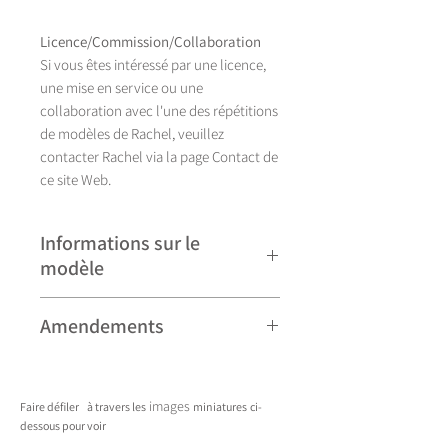
Licence/Commission/Collaboration
Si vous êtes intéressé par une licence,
une mise en service ou une
collaboration avec l'une des répétitions
de modèles de Rachel, veuillez
contacter Rachel via la page Contact de
ce site Web.
Informations sur le
modèle
Illustration réalisée à la main, Syringa se
Amendements
décline actuellement en huit couleurs.
Veuillez noter que certains modèles
peuvent faire l'objet de révisions
images
Faire défiler
à travers les
miniatures
ci-
mineures et peuvent donc différer
dessous pour voir
légèrement de ceux présentés. Toute
____________________________________