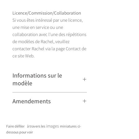
Licence/Commission/Collaboration
Si vous êtes intéressé par une licence,
une mise en service ou une
collaboration avec l'une des répétitions
de modèles de Rachel, veuillez
contacter Rachel via la page Contact de
ce site Web.
Informations sur le
modèle
Illustration réalisée à la main, Seahorse
Amendements
se décline actuellement en quatre
coloris.
Veuillez noter que certains modèles
peuvent faire l'objet de révisions
images
Faire défiler
à travers les
miniatures
ci-
mineures et peuvent donc différer
dessous pour voir
légèrement de ceux présentés. Toute
____________________________________