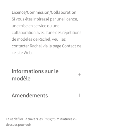
Licence/Commission/Collaboration
Si vous êtes intéressé par une licence,
une mise en service ou une
collaboration avec l'une des répétitions
de modèles de Rachel, veuillez
contacter Rachel via la page Contact de
ce site Web.
Informations sur le
modèle
Illustration réalisée à la main, Rosa se
Amendements
décline actuellement en douze coloris.
Rosa Blue (sur noir), Rosa Gold (sur
Veuillez noter que certains modèles
noir),
peuvent faire l'objet de révisions
Rosa Green (sur noir), Rosa Red (sur
images
Faire défiler
à travers les
miniatures
ci-
mineures et peuvent donc différer
noir).
dessous pour voir
légèrement de ceux présentés. Toute
____________________________________