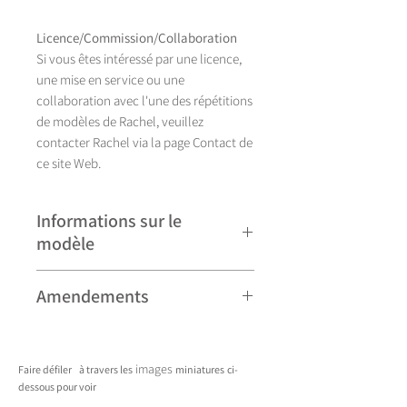
Licence/Commission/Collaboration
Si vous êtes intéressé par une licence,
une mise en service ou une
collaboration avec l'une des répétitions
de modèles de Rachel, veuillez
contacter Rachel via la page Contact de
ce site Web.
Informations sur le
modèle
Illustration réalisée à la main, Romany
Amendements
se décline actuellement en douze
coloris.
Veuillez noter que certains modèles
peuvent faire l'objet de révisions
images
Faire défiler
à travers les
miniatures
ci-
mineures et peuvent donc différer
dessous pour voir
légèrement de ceux présentés. Toute
____________________________________