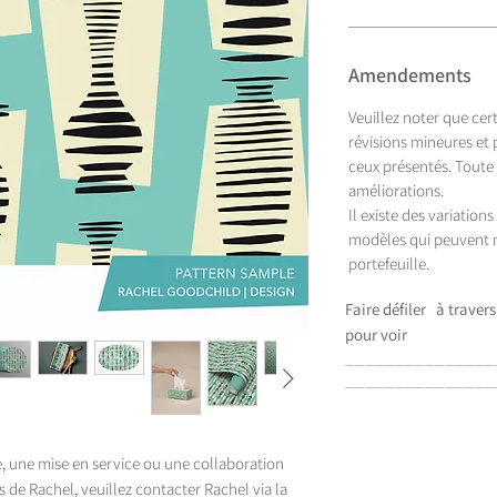
Amendements
Veuillez noter que cer
révisions mineures et
ceux présentés. Toute
améliorations.
Il existe des variation
modèles qui peuvent n
portefeuille.
Faire défiler
à travers
pour voir
_______________
_______________
e, une mise en service ou une collaboration
 de Rachel, veuillez contacter Rachel via la