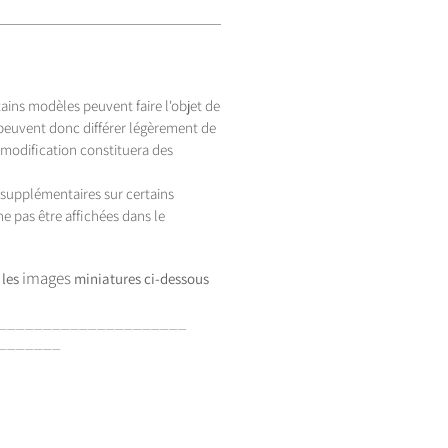
tains modèles peuvent faire l'objet de
 peuvent donc différer légèrement de
 modification constituera des
s supplémentaires sur certains
e pas être affichées dans le
images
 les
miniatures
ci-dessous
_____________________
_______