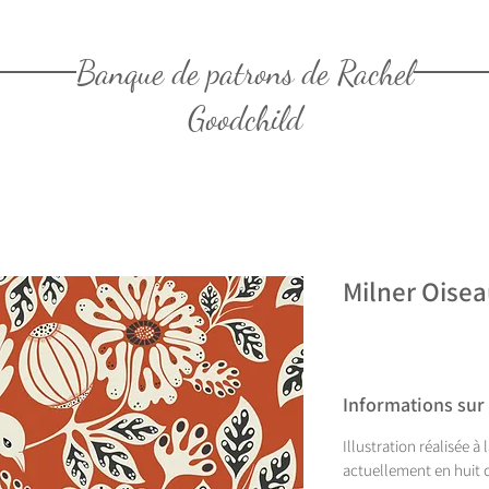
Banque de patrons de Rachel
Goodchild
Milner Oise
Informations sur
Illustration réalisée à
actuellement en huit c