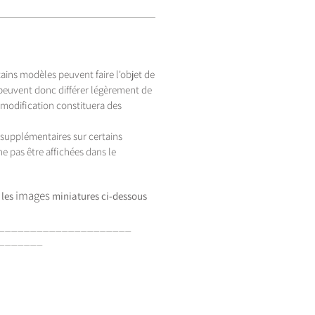
tains modèles peuvent faire l'objet de
 peuvent donc différer légèrement de
 modification constituera des
s supplémentaires sur certains
e pas être affichées dans le
images
 les
miniatures
ci-dessous
_____________________
_______