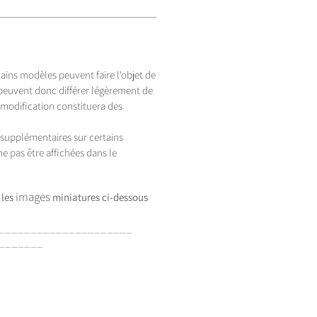
tains modèles peuvent faire l'objet de
 peuvent donc différer légèrement de
 modification constituera des
s supplémentaires sur certains
e pas être affichées dans le
images
 les
miniatures
ci-dessous
_____________________
_______