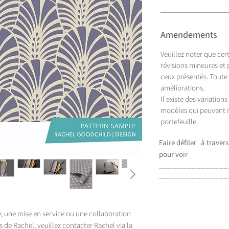
Amendements
Veuillez noter que cer
révisions mineures et
ceux présentés. Toute
améliorations.
Il existe des variation
modèles qui peuvent n
portefeuille.
Faire défiler
à travers
pour voir
_______________
_______________
e, une mise en service ou une collaboration
 de Rachel, veuillez contacter Rachel via la