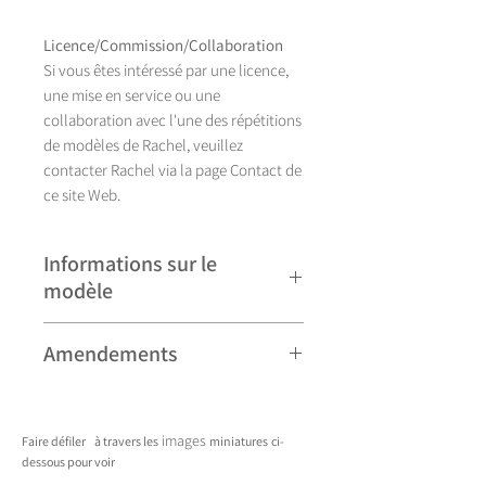
Licence/Commission/Collaboration
Si vous êtes intéressé par une licence,
une mise en service ou une
collaboration avec l'une des répétitions
de modèles de Rachel, veuillez
contacter Rachel via la page Contact de
ce site Web.
Informations sur le
modèle
Illustration réalisée à la main, Fushion
Amendements
se décline actuellement en huit coloris.
Veuillez noter que certains modèles
peuvent faire l'objet de révisions
images
Faire défiler
à travers les
miniatures
ci-
mineures et peuvent donc différer
dessous pour voir
légèrement de ceux présentés. Toute
____________________________________