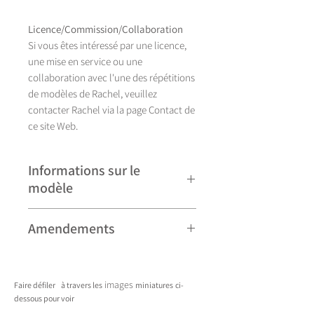
Licence/Commission/Collaboration
Si vous êtes intéressé par une licence,
une mise en service ou une
collaboration avec l'une des répétitions
de modèles de Rachel, veuillez
contacter Rachel via la page Contact de
ce site Web.
Informations sur le
modèle
Illustration réalisée à la main, félin se
Amendements
décline actuellement en huit couleurs.
Attention : certains modèles peuvent
être sujets à révision par Rachel, et
images
Faire défiler
à travers les
miniatures
ci-
peuvent donc légèrement varier. Tout
dessous pour voir
amendement sera une amélioration. En
____________________________________