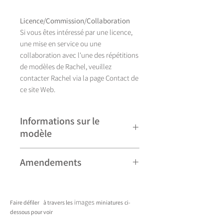
Licence/Commission/Collaboration
Si vous êtes intéressé par une licence,
une mise en service ou une
collaboration avec l'une des répétitions
de modèles de Rachel, veuillez
contacter Rachel via la page Contact de
ce site Web.
Informations sur le
modèle
Illustration réalisée à la main, Dazzle se
Amendements
décline actuellement en seize coloris.
Veuillez noter que certains modèles
peuvent faire l'objet de révisions
images
Faire défiler
à travers les
miniatures
ci-
mineures et peuvent donc différer
dessous pour voir
légèrement de ceux présentés. Toute
____________________________________