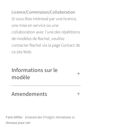
Licence/Commission/Collaboration
Si vous êtes intéressé par une licence,
une mise en service ou une
collaboration avec l'une des répétitions
de modèles de Rachel, veuillez
contacter Rachel via la page Contact de
ce site Web.
Informations sur le
modèle
Illustration à la main, Chatterton se
Amendements
décline actuellement en huit coloris.
Veuillez noter que certains modèles
peuvent faire l'objet de révisions
images
Faire défiler
à travers les
miniatures
ci-
mineures et peuvent donc différer
dessous pour voir
légèrement de ceux présentés. Toute
____________________________________