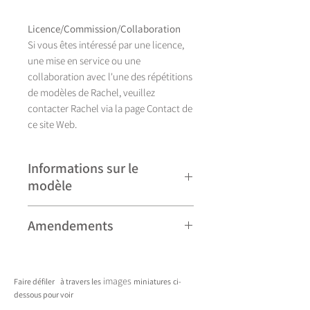
Licence/Commission/Collaboration
Si vous êtes intéressé par une licence,
une mise en service ou une
collaboration avec l'une des répétitions
de modèles de Rachel, veuillez
contacter Rachel via la page Contact de
ce site Web.
Informations sur le
modèle
Illustration réalisée à la main, Aurora se
Amendements
décline actuellement en seize couleurs.
Veuillez noter que certains modèles
peuvent faire l'objet de révisions
images
Faire défiler
à travers les
miniatures
ci-
mineures et peuvent donc différer
dessous pour voir
légèrement de ceux présentés. Toute
____________________________________