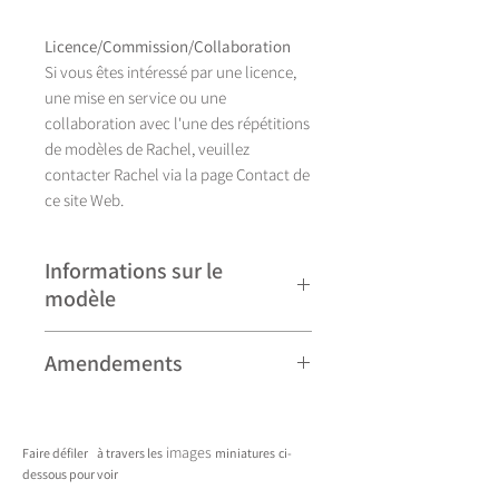
Licence/Commission/Collaboration
Si vous êtes intéressé par une licence,
une mise en service ou une
collaboration avec l'une des répétitions
de modèles de Rachel, veuillez
contacter Rachel via la page Contact de
ce site Web.
Informations sur le
modèle
Illustration réalisée à la main,
Amendements
Appledore se décline actuellement en
huit coloris.
Veuillez noter que certains modèles
peuvent faire l'objet de révisions
images
Faire défiler
à travers les
miniatures
ci-
mineures et peuvent donc différer
dessous pour voir
légèrement de ceux présentés. Toute
____________________________________