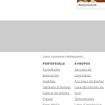
Winmere
Ivoire
(sur
rouge)
Liens connexes intéressants
:
PORTEFEUILLE
À PROPOS
Portefeuille
Services de
Banque de
conception
modèles
À propos de Rachel
Tableaux d'humeur
Caractéristiques du
Galerie de photos
livre
Presse
Témoignages
Page
Média
Liens d'entreprise