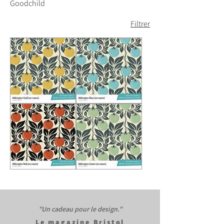
Goodchild
Filtrer
Or
Bleu
Abbington
Abbington
Rouge
Vert
Abbington
Abbington
"Un cadeau pour le design."​
Le
magazine Bristol