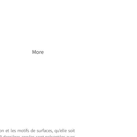
More
n et les motifs de surfaces, qu'elle soit
00 dernières années sont présentées avec