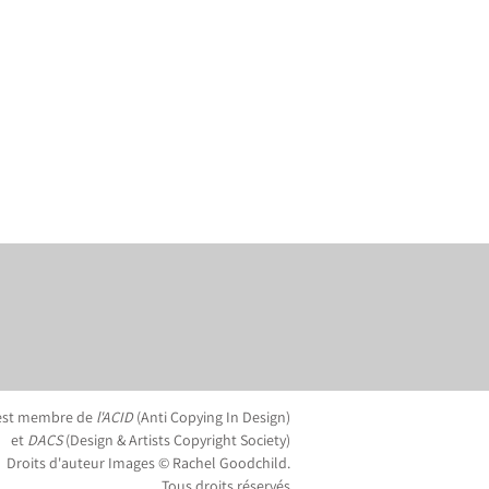
est membre de
l'ACID
(Anti Copying In Design)
et
DACS
(Design & Artists Copyright Society)
Droits d'auteur Images © Rachel Goodchild.
Tous droits réservés