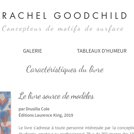
RACHEL GOODCHILD
Concepteur de motifs de surface
GALERIE
TABLEAUX D'HUMEUR
Caractéristiques du livre
Le livre source de modèles
par Drusilla Cole
Éditions Laurence King, 2019
Le livre s'adresse à toute personne intéressée par la conceptio
étudiante, amateur ou professionnel. Plus de 350 images des 1