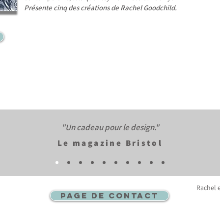
Présente cinq des créations de Rachel Goodchild.
"Un cadeau pour le design."​
Le
magazine Bristol
Rachel 
PAGE DE CONTACT