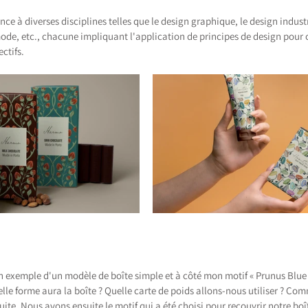
nce à diverses disciplines telles que le design graphique, le design industr
mode, etc., chacune impliquant l'application de principes de design pour c
ctifs.
 exemple d'un modèle de boîte simple et à côté mon motif « Prunus Blue 
uelle forme aura la boîte ? Quelle carte de poids allons-nous utiliser ? Com
 suite. Nous avons ensuite le motif qui a été choisi pour recouvrir notre boî