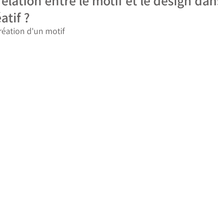
relation entre le motif et le design dan
atif ?
réation d'un motif