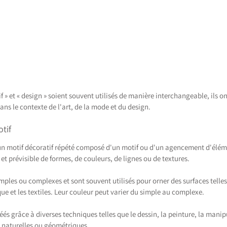
f » et « design » soient souvent utilisés de manière interchangeable, ils ont
dans le contexte de l'art, de la mode et du design.
otif
 un motif décoratif répété composé d'un motif ou d'un agencement d'élémen
 et prévisible de formes, de couleurs, de lignes ou de textures.
mples ou complexes et sont souvent utilisés pour orner des surfaces telles q
ue et les textiles. Leur couleur peut varier du simple au complexe.
éés grâce à diverses techniques telles que le dessin, la peinture, la man
s naturelles ou géométriques.